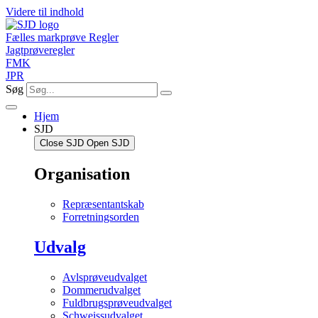
Videre til indhold
Fælles markprøve Regler
Jagtprøveregler
FMK
JPR
Søg
Hjem
SJD
Close SJD
Open SJD
Organisation
Repræsentantskab
Forretningsorden
Udvalg
Avlsprøveudvalget
Dommerudvalget
Fuldbrugsprøveudvalget
Schweissudvalget