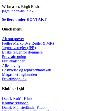
Webmaster, Birgit Basballe
jagthunden@sjid.dk
Se flere under KONTAKT
Quick menu
Alt om prøver
Fælles Markprøve Regler (FMR)
Jagtprøveregler (JPR)
Etiske regler for dommere
Prøveafregning
Prøvekalender
Alle udvalg
Bestyrelse og repræsentantskab
Magasinet Jagthunden
Privatlivspolitik
Klubber i sjd
Dansk Ruhår Klub
Korthaarklubben
Dansk Münsterländer Klub