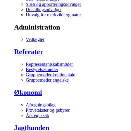
Slæb og apporteringsudvalget
Udstillingsudvalget
Udvalg for markvildt og natur
Administration
Vedtægter
Referater
Repræsentantskabsmøder
Bestyrelsesmøder
Gruppemøder kontinentale
Gruppemøder engelske
Økonomi
Afregningsbilag
Prøvetakster og gebyrer
Årsregnskab
Jagthunden