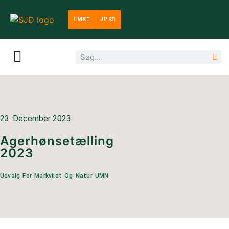
FMK
JPR
23. December 2023
Agerhønsetælling
2023
KATEGORI:
Udvalg for markvildt og natur UMN
Udvalg For Markvildt Og Natur UMN