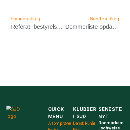
Forrige indlæg
Næste indlæg
Referat, bestyrelsesmøde 18. dec 2023
Dommerliste opdateret for 2024
QUICK
KLUBBER
SENESTE
MENU
I SJD
NYT
Danmarksmest
Alt om prøver
Dansk Ruhår
i schweiss-
Fælles
Klub