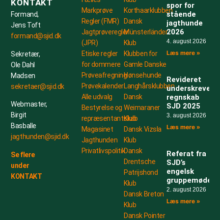
KONTAKT
spor for
Markprøve
Korthaarklubben
stående
Formand,
Regler (FMR)
Dansk
jagthunde
Jens Toft
2026
Jagtprøveregler
Münsterländer
formand@sjid.dk
4. august 2026
(JPR)
Klub
Læs mere »
Etiske regler
Klubben for
Sekretær,
for dommere
Gamle Danske
Ole Dahl
Prøveafregning
Hønsehunde
Madsen
Revideret
Prøvekalender
Langhårsklubben
sekretaer@sjid.dk
underskrevet
Alle udvalg
Dansk
regnskab
Webmaster,
SJD 2025
Bestyrelse og
Weimaraner
Birgit
3. august 2026
repræsentantskab
Klub
Basballe
Læs mere »
Magasinet
Dansk Vizsla
jagthunden@sjid.dk
Jagthunden
Klub
Privatlivspolitik
Dansk
Referat fra
Se flere
Drentsche
SJD’s
under
engelsk
Patrijshond
KONTAKT
gruppemøde
Klub
2. august 2026
Dansk Breton
Læs mere »
Klub
Dansk Pointer