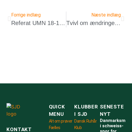
Forrige indlæg
Næste indlæg
Referat UMN 18-12-2024
Tvivl om ændringer i A-prøven
QUICK
KLUBBER
SENESTE
MENU
I SJD
NYT
Danmarksmest
Alt om prøver
Dansk Ruhår
i schweiss-
Fælles
Klub
KONTAKT
spor for