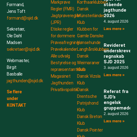
Markprøve
Korthaarklubben
stående
Formand,
Regler (FMR)
Dansk
jagthunde
Jens Toft
2026
Jagtprøveregler
Münsterländer
formand@sjid.dk
4. august 2026
(JPR)
Klub
Læs mere »
Etiske regler
Klubben for
Sekretær,
for dommere
Gamle Danske
Ole Dahl
Prøveafregning
Hønsehunde
Madsen
Revideret
Prøvekalender
Langhårsklubben
sekretaer@sjid.dk
underskrevet
Alle udvalg
Dansk
regnskab
Webmaster,
SJD 2025
Bestyrelse og
Weimaraner
Birgit
3. august 2026
repræsentantskab
Klub
Basballe
Læs mere »
Magasinet
Dansk Vizsla
jagthunden@sjid.dk
Jagthunden
Klub
Privatlivspolitik
Dansk
Referat fra
Se flere
Drentsche
SJD’s
under
engelsk
Patrijshond
KONTAKT
gruppemøde
Klub
2. august 2026
Dansk Breton
Læs mere »
Klub
Dansk Pointer
Klub