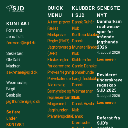
QUICK
KLUBBER
SENESTE
MENU
I SJD
NYT
Danmarksmest
Alt om prøver
Dansk Ruhår
KONTAKT
i schweiss-
Fælles
Klub
Formand,
spor for
Markprøve
Korthaarklubben
stående
Jens Toft
Regler (FMR)
Dansk
jagthunde
formand@sjid.dk
2026
Jagtprøveregler
Münsterländer
4. august 2026
(JPR)
Klub
Sekretær,
Læs mere »
Etiske regler
Klubben for
Ole Dahl
for dommere
Gamle Danske
Madsen
Prøveafregning
Hønsehunde
sekretaer@sjid.dk
Revideret
Prøvekalender
Langhårsklubben
underskrevet
Webmaster,
Alle udvalg
Dansk
regnskab
Birgit
SJD 2025
Bestyrelse og
Weimaraner
Basballe
3. august 2026
repræsentantskab
Klub
jagthunden@sjid.dk
Læs mere »
Magasinet
Dansk Vizsla
Jagthunden
Klub
Se flere
Privatlivspolitik
Dansk
Referat fra
under
Drentsche
SJD’s
KONTAKT