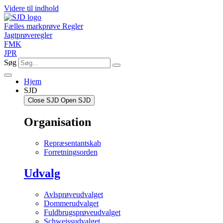
Videre til indhold
Fælles markprøve Regler
Jagtprøveregler
FMK
JPR
Søg
Hjem
SJD
Close SJD
Open SJD
Organisation
Repræsentantskab
Forretningsorden
Udvalg
Avlsprøveudvalget
Dommerudvalget
Fuldbrugsprøveudvalget
Schweissudvalget