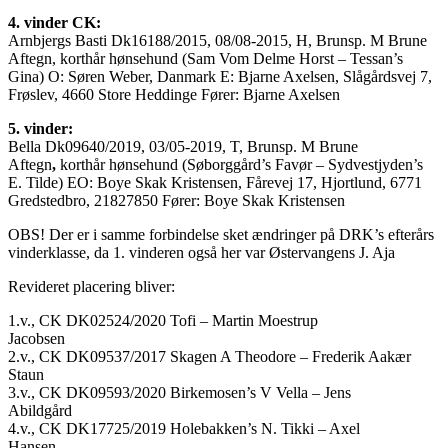
4. vinder CK:
Arnbjergs Basti Dk16188/2015, 08/08-2015, H, Brunsp. M Brune
Aftegn, korthår hønsehund (Sam Vom Delme Horst – Tessan’s
Gina) O: Søren Weber, Danmark E: Bjarne Axelsen, Slågårdsvej 7,
Frøslev, 4660 Store Heddinge Fører: Bjarne Axelsen
5. vinder:
Bella Dk09640/2019, 03/05-2019, T, Brunsp. M Brune
Aftegn
,
korthår hønsehund (Søborggård’s Favør – Sydvestjyden’s
E. Tilde) EO: Boye Skak Kristensen, Fårevej 17, Hjortlund, 6771
Gredstedbro, 21827850 Fører: Boye Skak Kristensen
OBS! Der er i samme forbindelse sket ændringer på DRK’s efterårs
vinderklasse, da 1. vinderen også her var Østervangens J. Aja
Revideret placering bliver:
1.v., CK DK02524/2020 Tofi – Martin Moestrup
Jacobsen
2.v., CK DK09537/2017 Skagen A Theodore – Frederik Aakær
Staun
3.v., CK DK09593/2020 Birkemosen’s V Vella – Jens
Abildgård
4.v., CK DK17725/2019 Holebakken’s N. Tikki – Axel
Hansen