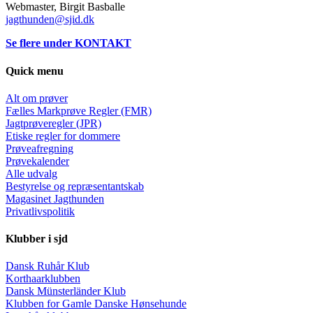
Webmaster, Birgit Basballe
jagthunden@sjid.dk
Se flere under KONTAKT
Quick menu
Alt om prøver
Fælles Markprøve Regler (FMR)
Jagtprøveregler (JPR)
Etiske regler for dommere
Prøveafregning
Prøvekalender
Alle udvalg
Bestyrelse og repræsentantskab
Magasinet Jagthunden
Privatlivspolitik
Klubber i sjd
Dansk Ruhår Klub
Korthaarklubben
Dansk Münsterländer Klub
Klubben for Gamle Danske Hønsehunde