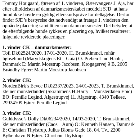
Tommy Hougaard, føreren af 1. vinderen, Østervangens J. Aja, har
efter afholdelsen af danmarksmesterskabet meddelt SJD, at hans
hund ikke havde en gyldig efterskudsprøve for deltagelse. Derfor
finder SJD’s bestyrelse det nødvendigt at fratage 1. vinderen den
opnåede placering samt titlen som danmarksmester. Det betyder, at
de efterfølgende hunde rykkes en placering op, hvilket resulterer i
følgende reviderede placeringer:
1. vinder CK – danmarksmester:
Tofi Dk02524/2020, 17/01-2020, H, Brunskimmel, ruhår
hønsehund (Marydskogens Et – Gaia) O: Preben Lind Haahr,
Danmark E: Martin Moestrup Jacobsen, Krogagervej 9 B, 2605
Brøndby Fører: Martin Moestrup Jacobsen
2. vinder CK:
NordenBirk’s Eevee Dk02337/2023, 24/01-2023, T, Brunskimmel,
kleiner münsterländer (Skrämmens H-Harry – Münsterdalen Epic)
EO: Pernille Legind, Algestrupvej 11, Algestrup, 4340 Tølløse,
29924509 Fører: Pernille Legind
3. vinder CK:
Gulddysse’s Dolly Dk06234/2020, 14/03-2020, T, Brunskimmel,
kleiner münsterländer (Caos – Aura) O: Kenneth Hansen, Danmark
E: Christian Thylstrup, Julius Bloms Gade 18, 04. Tv., 2200
København N Fører: Christian Thylstrup