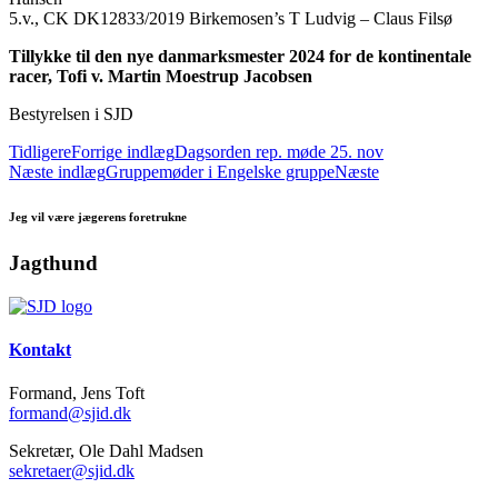
5.v., CK DK12833/2019 Birkemosen’s T Ludvig – Claus Filsø
Tillykke til den nye danmarksmester 2024 for de kontinentale
racer, Tofi v. Martin Moestrup Jacobsen
Bestyrelsen i SJD
Tidligere
Forrige indlæg
Dagsorden rep. møde 25. nov
Næste indlæg
Gruppemøder i Engelske gruppe
Næste
Jeg vil være jægerens foretrukne
Jagthund
Kontakt
Formand, Jens Toft
formand@sjid.dk
Sekretær, Ole Dahl Madsen
sekretaer@sjid.dk