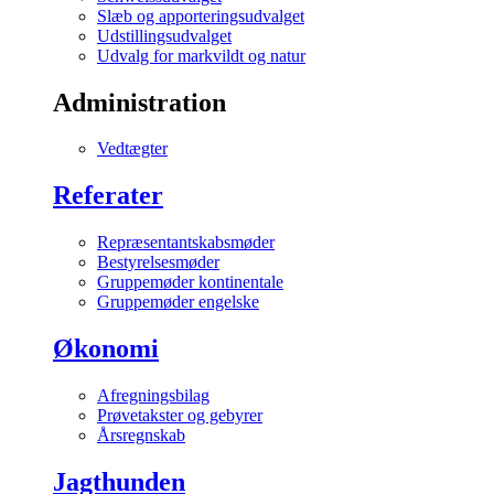
Slæb og apporteringsudvalget
Udstillingsudvalget
Udvalg for markvildt og natur
Administration
Vedtægter
Referater
Repræsentantskabsmøder
Bestyrelsesmøder
Gruppemøder kontinentale
Gruppemøder engelske
Økonomi
Afregningsbilag
Prøvetakster og gebyrer
Årsregnskab
Jagthunden