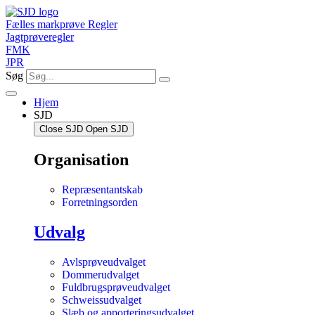
Videre
til
Fælles markprøve Regler
indhold
Jagtprøveregler
FMK
JPR
Søg
Hjem
SJD
Close SJD
Open SJD
Organisation
Repræsentantskab
Forretningsorden
Udvalg
Avlsprøveudvalget
Dommerudvalget
Fuldbrugsprøveudvalget
Schweissudvalget
Slæb og apporteringsudvalget