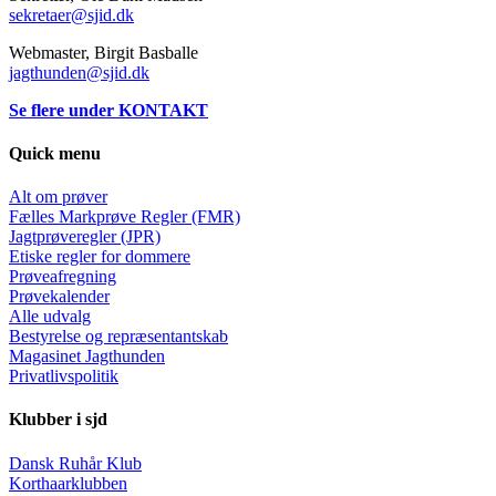
sekretaer@sjid.dk
Webmaster, Birgit Basballe
jagthunden@sjid.dk
Se flere under KONTAKT
Quick menu
Alt om prøver
Fælles Markprøve Regler (FMR)
Jagtprøveregler (JPR)
Etiske regler for dommere
Prøveafregning
Prøvekalender
Alle udvalg
Bestyrelse og repræsentantskab
Magasinet Jagthunden
Privatlivspolitik
Klubber i sjd
Dansk Ruhår Klub
Korthaarklubben