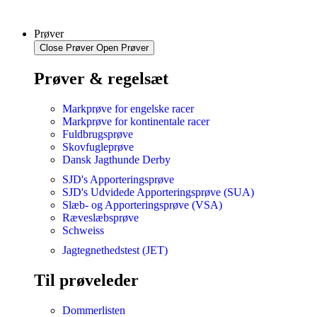
Prøver
Close Prøver
Open Prøver
Prøver & regelsæt
Markprøve for engelske racer
Markprøve for kontinentale racer
Fuldbrugsprøve
Skovfugleprøve
Dansk Jagthunde Derby
SJD's Apporteringsprøve
SJD's Udvidede Apporteringsprøve (SUA)
Slæb- og Apporteringsprøve (VSA)
Ræveslæbsprøve
Schweiss
Jagtegnethedstest (JET)
Til prøveleder
Dommerlisten