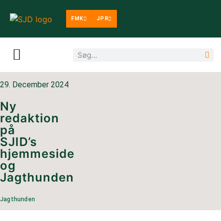
FMK
JPR
29. December 2024
Ny
redaktion
på
SJID’s
hjemmeside
og
Jagthunden
KATEGORI:
Jagthunden
Jagthunden