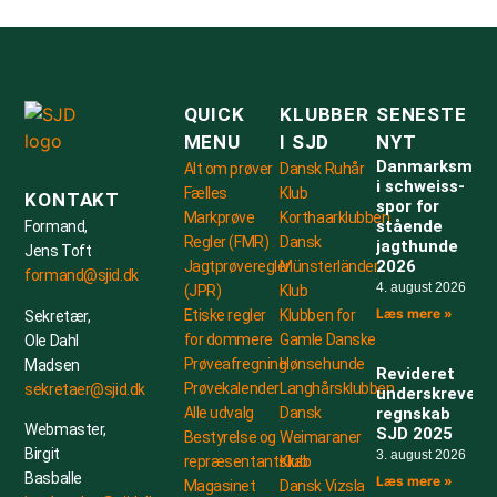
QUICK
KLUBBER
SENESTE
MENU
I SJD
NYT
Danmarksmest
Alt om prøver
Dansk Ruhår
i schweiss-
Fælles
Klub
KONTAKT
spor for
Markprøve
Korthaarklubben
stående
Formand,
Regler (FMR)
Dansk
jagthunde
Jens Toft
2026
Jagtprøveregler
Münsterländer
formand@sjid.dk
4. august 2026
(JPR)
Klub
Læs mere »
Etiske regler
Klubben for
Sekretær,
for dommere
Gamle Danske
Ole Dahl
Prøveafregning
Hønsehunde
Madsen
Revideret
Prøvekalender
Langhårsklubben
sekretaer@sjid.dk
underskrevet
Alle udvalg
Dansk
regnskab
Webmaster,
SJD 2025
Bestyrelse og
Weimaraner
Birgit
3. august 2026
repræsentantskab
Klub
Basballe
Læs mere »
Magasinet
Dansk Vizsla