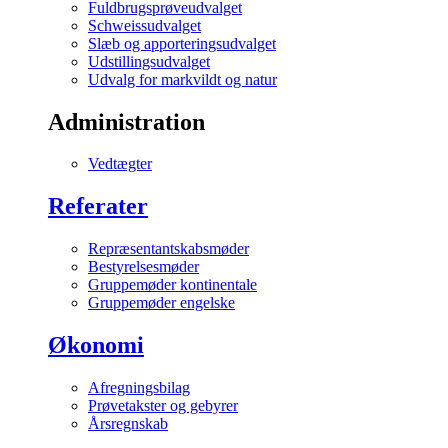
Fuldbrugsprøveudvalget
Schweissudvalget
Slæb og apporteringsudvalget
Udstillingsudvalget
Udvalg for markvildt og natur
Administration
Vedtægter
Referater
Repræsentantskabsmøder
Bestyrelsesmøder
Gruppemøder kontinentale
Gruppemøder engelske
Økonomi
Afregningsbilag
Prøvetakster og gebyrer
Årsregnskab