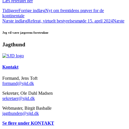
Læs referatet her
Tidligere
Forrige indlæg
Nyt om fremtidens prøver for de
kontinentale
Næste indlæg
Referat, virtuelt bestyrelsesmøde 15. april 2024
Næste
Jeg vil være jægerens foretrukne
Jagthund
Kontakt
Formand, Jens Toft
formand@sjid.dk
Sekretær, Ole Dahl Madsen
sekretaer@sjid.dk
Webmaster, Birgit Basballe
jagthunden@sjid.dk
Se flere under KONTAKT