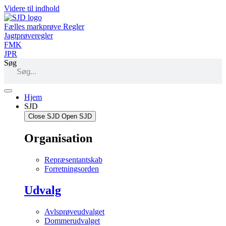
Videre til indhold
Fælles markprøve Regler
Jagtprøveregler
FMK
JPR
Søg
Hjem
SJD
Close SJD
Open SJD
Organisation
Repræsentantskab
Forretningsorden
Udvalg
Avlsprøveudvalget
Dommerudvalget