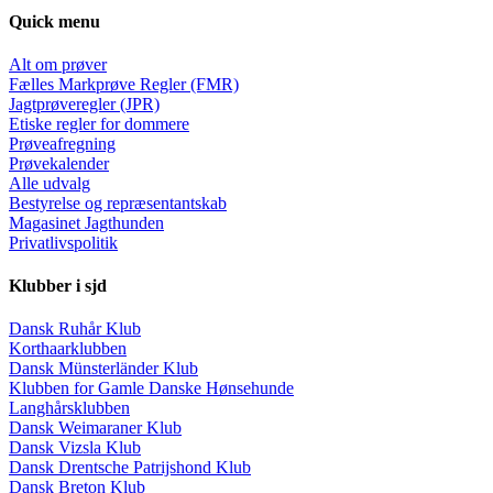
Quick menu
Alt om prøver
Fælles Markprøve Regler (FMR)
Jagtprøveregler (JPR)
Etiske regler for dommere
Prøveafregning
Prøvekalender
Alle udvalg
Bestyrelse og repræsentantskab
Magasinet Jagthunden
Privatlivspolitik
Klubber i sjd
Dansk Ruhår Klub
Korthaarklubben
Dansk Münsterländer Klub
Klubben for Gamle Danske Hønsehunde
Langhårsklubben
Dansk Weimaraner Klub
Dansk Vizsla Klub
Dansk Drentsche Patrijshond Klub
Dansk Breton Klub