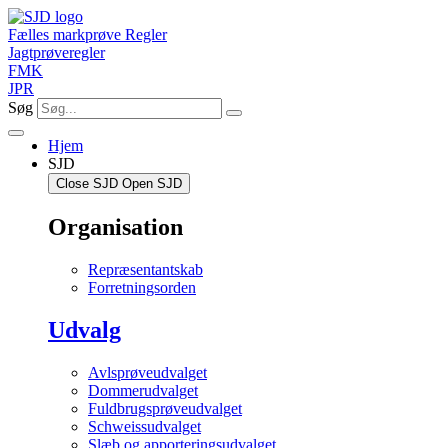
Videre
til
Fælles markprøve Regler
indhold
Jagtprøveregler
FMK
JPR
Søg
Hjem
SJD
Close SJD
Open SJD
Organisation
Repræsentantskab
Forretningsorden
Udvalg
Avlsprøveudvalget
Dommerudvalget
Fuldbrugsprøveudvalget
Schweissudvalget
Slæb og apporteringsudvalget