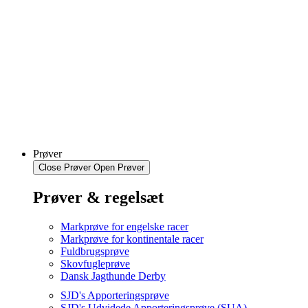
Prøver
Close Prøver
Open Prøver
Prøver & regelsæt
Markprøve for engelske racer
Markprøve for kontinentale racer
Fuldbrugsprøve
Skovfugleprøve
Dansk Jagthunde Derby
SJD's Apporteringsprøve
SJD's Udvidede Apporteringsprøve (SUA)