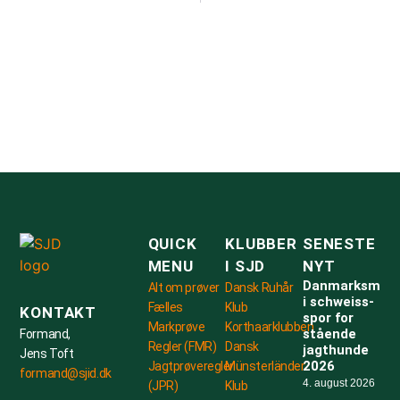
QUICK
KLUBBER
SENESTE
MENU
I SJD
NYT
Danmarksmest
Alt om prøver
Dansk Ruhår
i schweiss-
Fælles
Klub
KONTAKT
spor for
Markprøve
Korthaarklubben
stående
Formand,
Regler (FMR)
Dansk
jagthunde
Jens Toft
2026
Jagtprøveregler
Münsterländer
formand@sjid.dk
4. august 2026
(JPR)
Klub