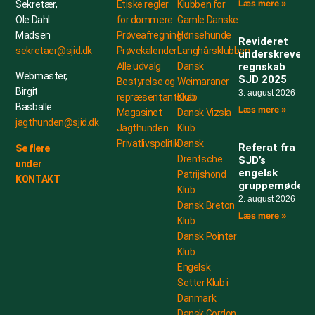
Læs mere »
Etiske regler
Klubben for
Sekretær,
for dommere
Gamle Danske
Ole Dahl
Prøveafregning
Hønsehunde
Madsen
Revideret
Prøvekalender
Langhårsklubben
sekretaer@sjid.dk
underskrevet
Alle udvalg
Dansk
regnskab
Webmaster,
SJD 2025
Bestyrelse og
Weimaraner
Birgit
3. august 2026
repræsentantskab
Klub
Basballe
Læs mere »
Magasinet
Dansk Vizsla
jagthunden@sjid.dk
Jagthunden
Klub
Privatlivspolitik
Dansk
Referat fra
Se flere
Drentsche
SJD’s
under
engelsk
Patrijshond
KONTAKT
gruppemøde
Klub
2. august 2026
Dansk Breton
Læs mere »
Klub
Dansk Pointer
Klub
Engelsk
Setter Klub i
Danmark
Dansk Gordon