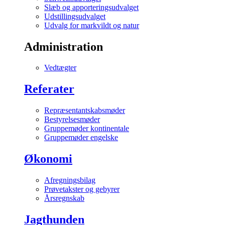
Slæb og apporteringsudvalget
Udstillingsudvalget
Udvalg for markvildt og natur
Administration
Vedtægter
Referater
Repræsentantskabsmøder
Bestyrelsesmøder
Gruppemøder kontinentale
Gruppemøder engelske
Økonomi
Afregningsbilag
Prøvetakster og gebyrer
Årsregnskab
Jagthunden