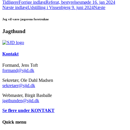
Tidligere
Forrige indlæg
Referat, bestyrelsesmøde 16. jan 2024
Næste indlæg
Udstilling i Vissenbjerg 9. juni 2024
Næste
Jeg vil være jægerens foretrukne
Jagthund
Kontakt
Formand, Jens Toft
formand@sjid.dk
Sekretær, Ole Dahl Madsen
sekretaer@sjid.dk
Webmaster, Birgit Basballe
jagthunden@sjid.dk
Se flere under KONTAKT
Quick menu