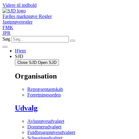
Videre til indhold
Fælles markprøve Regler
Jagtprøveregler
FMK
JPR
Søg
Hjem
SJD
Close SJD
Open SJD
Organisation
Repræsentantskab
Forretningsorden
Udvalg
Avlsprøveudvalget
Dommerudvalget
Fuldbrugsprøveudvalget
Schweissudvalget