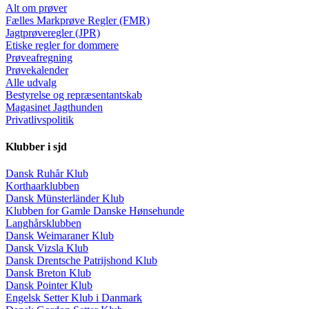
Alt om prøver
Fælles Markprøve Regler (FMR)
Jagtprøveregler (JPR)
Etiske regler for dommere
Prøveafregning
Prøvekalender
Alle udvalg
Bestyrelse og repræsentantskab
Magasinet Jagthunden
Privatlivspolitik
Klubber i sjd
Dansk Ruhår Klub
Korthaarklubben
Dansk Münsterländer Klub
Klubben for Gamle Danske Hønsehunde
Langhårsklubben
Dansk Weimaraner Klub
Dansk Vizsla Klub
Dansk Drentsche Patrijshond Klub
Dansk Breton Klub
Dansk Pointer Klub
Engelsk Setter Klub i Danmark