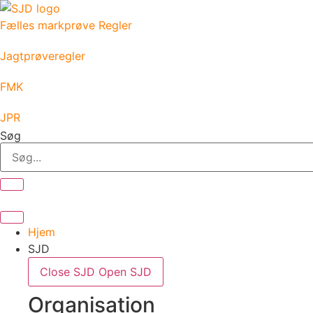
Videre
til
Fælles markprøve Regler
indhold
Jagtprøveregler
FMK
JPR
Søg
Hjem
SJD
Close SJD
Open SJD
Organisation