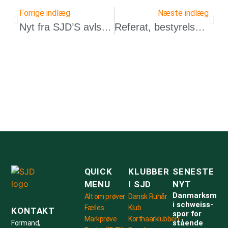
Forrige indlæg
Næste indlæg
Nyt fra SJD’S avlsprøveudvalg
Referat, bestyrelsesmøde 4. feb. 2025
QUICK
KLUBBER
SENESTE
MENU
I SJD
NYT
Danmarksmest
Alt om prøver
Dansk Ruhår
i schweiss-
Fælles
Klub
KONTAKT
spor for
Markprøve
Korthaarklubben
stående
Formand,