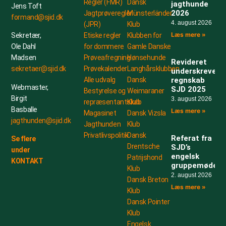
Regler (FMR)
Dansk
jagthunde
Jens Toft
2026
Jagtprøveregler
Münsterländer
formand@sjid.dk
4. august 2026
(JPR)
Klub
Læs mere »
Etiske regler
Klubben for
Sekretær,
for dommere
Gamle Danske
Ole Dahl
Prøveafregning
Hønsehunde
Madsen
Revideret
Prøvekalender
Langhårsklubben
sekretaer@sjid.dk
underskrevet
Alle udvalg
Dansk
regnskab
Webmaster,
SJD 2025
Bestyrelse og
Weimaraner
Birgit
3. august 2026
repræsentantskab
Klub
Basballe
Læs mere »
Magasinet
Dansk Vizsla
jagthunden@sjid.dk
Jagthunden
Klub
Privatlivspolitik
Dansk
Referat fra
Se flere
Drentsche
SJD’s
under
engelsk
Patrijshond
KONTAKT
gruppemøde
Klub
2. august 2026
Dansk Breton
Læs mere »
Klub
Dansk Pointer
Klub
Engelsk