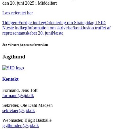
den 20. juni 2025 i Middelfart
Læs referatet her
Tidligere
Forrige indlæg
Orientering om Strategidag i SJD
Næste indlæg
Information om skrivelse/konklusion truffet af
repræsentantskabet 20. juni
Næste
Jeg vil være jægerens foretrukne
Jagthund
Kontakt
Formand, Jens Toft
formand@sjid.dk
Sekretær, Ole Dahl Madsen
sekretaer@sjid.dk
Webmaster, Birgit Basballe
jagthunden@sjid.dk