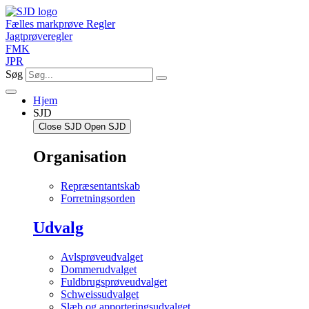
Videre
til
Fælles markprøve Regler
indhold
Jagtprøveregler
FMK
JPR
Søg
Hjem
SJD
Close SJD
Open SJD
Organisation
Repræsentantskab
Forretningsorden
Udvalg
Avlsprøveudvalget
Dommerudvalget
Fuldbrugsprøveudvalget
Schweissudvalget
Slæb og apporteringsudvalget