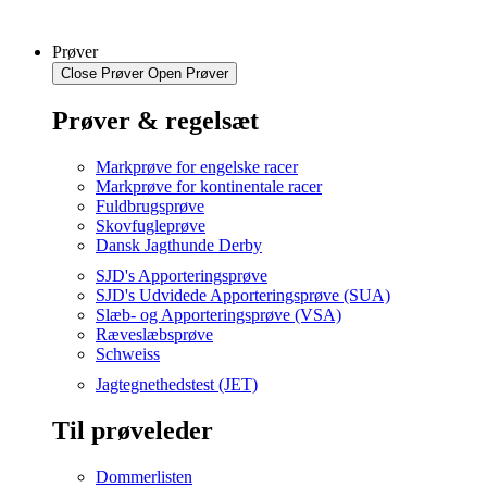
Prøver
Close Prøver
Open Prøver
Prøver & regelsæt
Markprøve for engelske racer
Markprøve for kontinentale racer
Fuldbrugsprøve
Skovfugleprøve
Dansk Jagthunde Derby
SJD's Apporteringsprøve
SJD's Udvidede Apporteringsprøve (SUA)
Slæb- og Apporteringsprøve (VSA)
Ræveslæbsprøve
Schweiss
Jagtegnethedstest (JET)
Til prøveleder
Dommerlisten