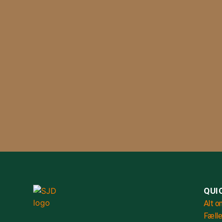
QUI
Alt o
Fælle