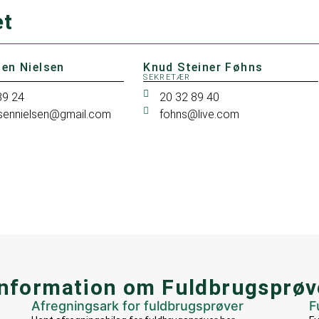
et
sen Nielsen
Knud Steiner Føhns
SEKRETÆR
89 24
20 32 89 40
sennielsen@gmail.com
fohns@live.com
Information om Fuldbrugsprøv
Afregningsark for fuldbrugsprøver
F