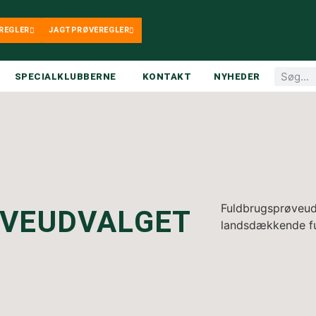
REGLER
JAGTPRØVEREGLER
SPECIALKLUBBERNE
KONTAKT
NYHEDER
Fuldbrugsprøveudv
VEUDVALGET
landsdækkende fu