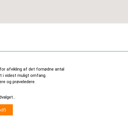
or afvikling af det fornødne antal
 i videst muligt omfang.
ere og prøveledere.
dvalget…
df)