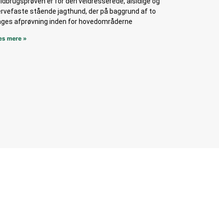
ldbrugsprøven er for den veldresserede, alsidige og
rvefaste stående jagthund, der på baggrund af to
ges afprøvning inden for hovedområderne
s mere »