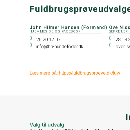
Fuldbrugsprøveudvalg
John Hilmer Hansen (Formand)
Ove Nis
HJEMMESIDE OG FACEBOOK
SEKRETÆR
26 20 17 07
28 18 
info@hp-hundefoder.dk
ovenis
Læs mere på:
https://fuldbrugsproeve.dk/fuv/
Valg til udvalg