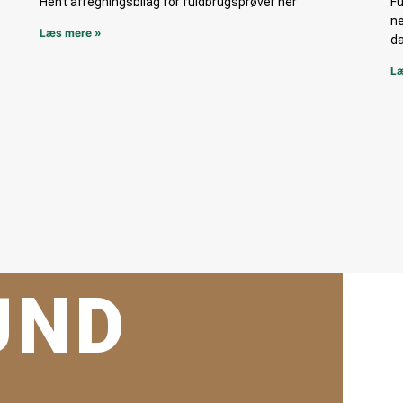
Hent afregningsbilag for fuldbrugsprøver her
Fu
ne
Læs mere »
da
Læ
UND