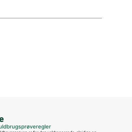
e
uldbrugsprøveregler