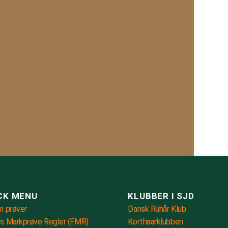
CK MENU
KLUBBER I SJD
m prøver
Dansk Ruhår Klub
s Markprøve Regler (FMR)
Korthaarklubben