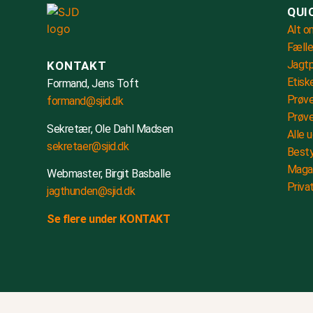
QUI
Alt o
Fælle
Jagtp
KONTAKT
Etisk
Formand, Jens Toft
Prøve
formand@sjid.dk
Prøve
Sekretær, Ole Dahl Madsen
Alle 
sekretaer@sjid.dk
Besty
Maga
Webmaster, Birgit Basballe
Privat
jagthunden@sjid.dk
Se flere under KONTAKT