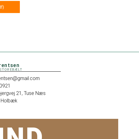
f)
rentsen
 STOREBÆLT
rentsen@gmail.com
0921
jergvej 21, Tuse Næs
 Holbæk
UND