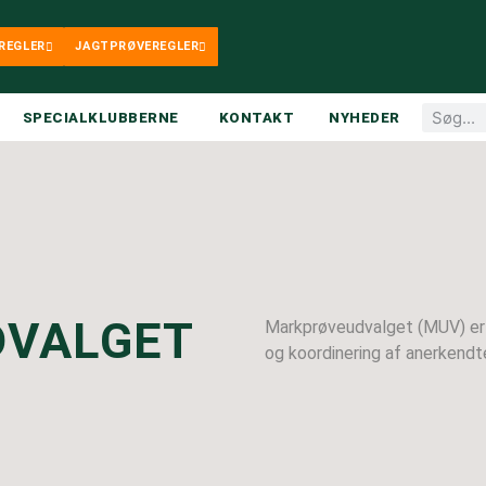
REGLER
JAGTPRØVEREGLER
SPECIALKLUBBERNE
KONTAKT
NYHEDER
VALGET
Markprøveudvalget (MUV) er 
og koordinering af anerkendt