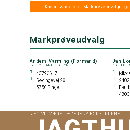
Kommissorium for Markprøveudvalget (pd
Markprøveudvalg
Anders Varming (Formand)
Jan Lo
SYDJYLLAND OG FYN
ØST FOR
40792617
jkllo
Sødingevej 28
2482
5750 Ringe
Faurb
4300
JEG VIL VÆRE JÆGERENS FORETRUKNE
JAGTH