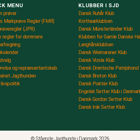
CK MENU
KLUBBER I SJD
m prøver
Dansk Ruhår Klub
s Markprøve Regler (FMR)
Korthaarklubben
røveregler (JPR)
Dansk Münsterländer Klub
e regler for dommere
Klubben for Gamle Danske H
afregning
Langhårsklubben
kalender
Dansk Weimaraner Klub
udvalg
Dansk Vizsla Klub
relse og repræsentantskab
Dansk Drentsche Patrijshond 
sinet Jagthunden
Dansk Breton Klub
livspolitik
Dansk Pointer Klub
Engelsk Setter Klub i Danmar
Dansk Gordon Setter Klub
Dansk Irsk Setter Klub
© Stående Jagthunde i Danmark 2026