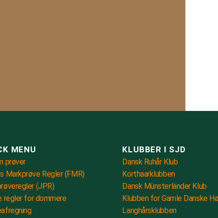
CK MENU
KLUBBER I SJD
m prøver
Dansk Ruhår Klub
s Markprøve Regler (FMR)
Korthaarklubben
røveregler (JPR)
Dansk Münsterländer Klub
e regler for dommere
Klubben for Gamle Danske H
afregning
Langhårsklubben