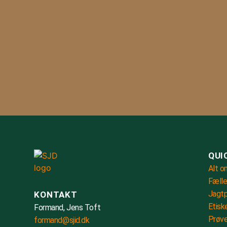
QUI
Alt o
Fælle
Jagtp
KONTAKT
Etisk
Formand, Jens Toft
Prøve
formand@sjid.dk