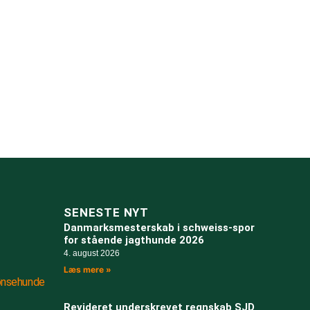
SENESTE NYT
Danmarksmesterskab i schweiss-spor
for stående jagthunde 2026
4. august 2026
Læs mere »
ønsehunde
Revideret underskrevet regnskab SJD