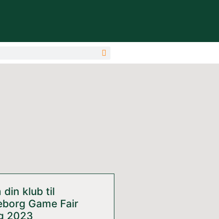
din klub til
leborg Game Fair
ug 2023