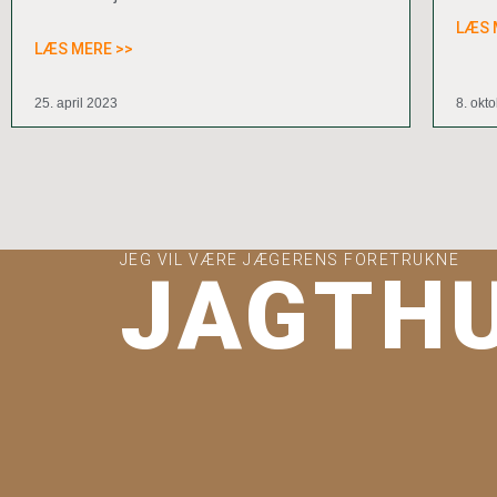
LÆS 
LÆS MERE >>
25. april 2023
8. okt
JEG VIL VÆRE JÆGERENS FORETRUKNE
JAGTH