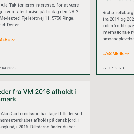
Alle Tak for jeres interesse, for at være
ge i vores testprøve på fredag den. 28-2-
Brahetrollebor
Mødested: Fjellebrovej 11, 5750 Ringe.
fra 2019 og 202
id: Der er
indenfor til sp
internationale 
smagsoplevelser
MERE >>
LÆS MERE >>
bruar 2025
22. juni 2023
leder fra VM 2016 afholdt i
nmark
 Alan Gudmundsson har taget billeder ved
nsmesterskabet afholdt på dansk jord, i
inglund, i 2016. Billederne finder du her.