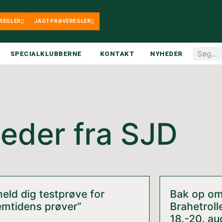
REGLER
JAGTPRØVEREGLER
SPECIALKLUBBERNE
KONTAKT
NYHEDER
eder fra SJD
meld dig testprøve for
Bak op om 
emtidens prøver”
Brahetrol
18.-20. a