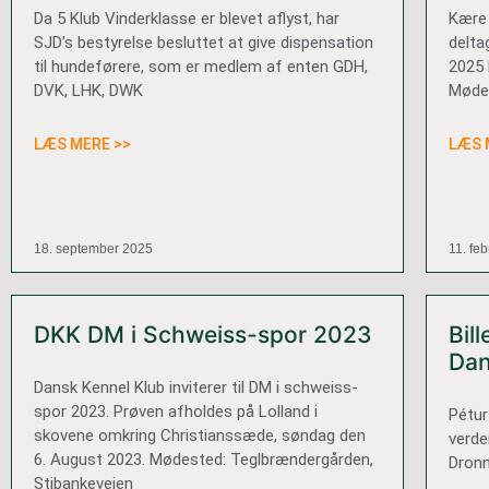
Da 5 Klub Vinderklasse er blevet aflyst, har
Kære 
SJD’s bestyrelse besluttet at give dispensation
delta
til hundeførere, som er medlem af enten GDH,
2025 
DVK, LHK, DWK
Mødet
LÆS MERE >>
LÆS 
18. september 2025
11. fe
DKK DM i Schweiss-spor 2023
Bil
Da
Dansk Kennel Klub inviterer til DM i schweiss-
spor 2023. Prøven afholdes på Lolland i
Pétur
skovene omkring Christianssæde, søndag den
verde
6. August 2023. Mødested: Teglbrændergården,
Dronn
Stibankevejen