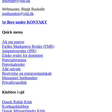
sekretaer@sjid.dk
Webmaster, Birgit Basballe
jagthunden@sjid.dk
Se flere under KONTAKT
Quick menu
Alt om prøver
Fælles Markprøve Regler (FMR)
Jagtprøveregler (JPR)
Etiske regler for dommere
Prøveafregning
Prøvekalender
Alle udvalg
Bestyrelse og repræsentantskab
Magasinet Jagthunden
Privatlivspolitik
Klubber i sjd
Dansk Ruhår Klub
Korthaarklubben
Dansk Münsterländer Klub