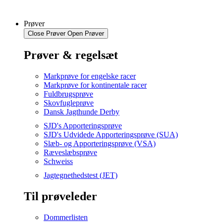
Prøver
Close Prøver
Open Prøver
Prøver & regelsæt
Markprøve for engelske racer
Markprøve for kontinentale racer
Fuldbrugsprøve
Skovfugleprøve
Dansk Jagthunde Derby
SJD's Apporteringsprøve
SJD's Udvidede Apporteringsprøve (SUA)
Slæb- og Apporteringsprøve (VSA)
Ræveslæbsprøve
Schweiss
Jagtegnethedstest (JET)
Til prøveleder
Dommerlisten