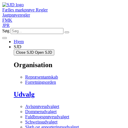
Videre
til
Fælles markprøve Regler
indhold
Jagtprøveregler
FMK
JPR
Søg
Hjem
SJD
Close SJD
Open SJD
Organisation
Repræsentantskab
Forretningsorden
Udvalg
Avlsprøveudvalget
Dommerudvalget
Fuldbrugsprøveudvalget
Schweissudvalget
Slæb og apporteringsudvalget