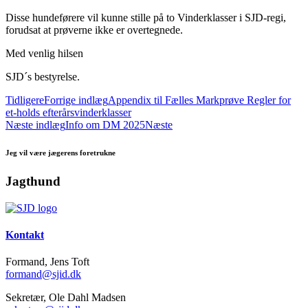
Disse hundeførere vil kunne stille på to Vinderklasser i SJD-regi,
forudsat at prøverne ikke er overtegnede.
Med venlig hilsen
SJD´s bestyrelse.
Tidligere
Forrige indlæg
Appendix til Fælles Markprøve Regler for
et-holds efterårsvinderklasser
Næste indlæg
Info om DM 2025
Næste
Jeg vil være jægerens foretrukne
Jagthund
Kontakt
Formand, Jens Toft
formand@sjid.dk
Sekretær, Ole Dahl Madsen