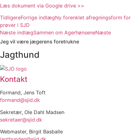
Læs dokument via Google drive >>
Tidligere
Forrige indlæg
Ny forenklet afregningsform for
prøver i SJD
Næste indlæg
Sammen om Agerhønsene
Næste
Jeg vil være jægerens foretrukne
Jagthund
Kontakt
Formand, Jens Toft
formand@sjid.dk
Sekretær, Ole Dahl Madsen
sekretaer@sjid.dk
Webmaster, Birgit Basballe
jagthunden@sjid.dk