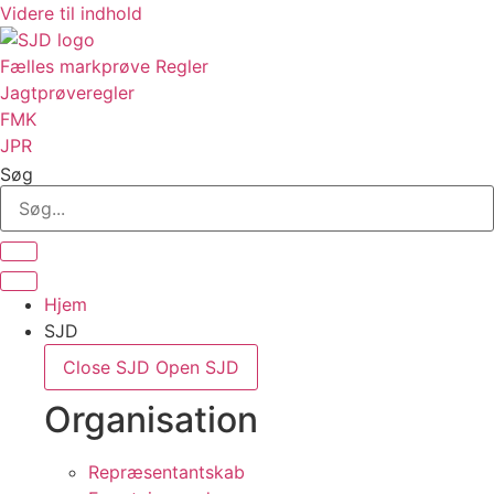
Videre til indhold
Fælles markprøve Regler
Jagtprøveregler
FMK
JPR
Søg
Hjem
SJD
Close SJD
Open SJD
Organisation
Repræsentantskab