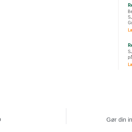
R
Be
SJ
Go
L
R
SJ
på
L
D
Gør din i