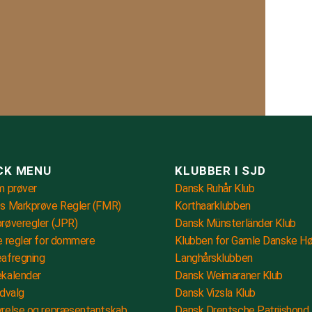
CK MENU
KLUBBER I SJD
m prøver
Dansk Ruhår Klub
s Markprøve Regler (FMR)
Korthaarklubben
røveregler (JPR)
Dansk Münsterländer Klub
e regler for dommere
Klubben for Gamle Danske H
afregning
Langhårsklubben
kalender
Dansk Weimaraner Klub
udvalg
Dansk Vizsla Klub
relse og repræsentantskab
Dansk Drentsche Patrijshond 