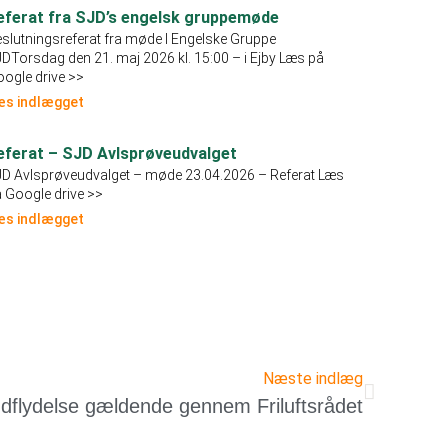
eferat fra SJD’s engelsk gruppemøde
slutningsreferat fra møde I Engelske Gruppe
DTorsdag den 21. maj 2026 kl. 15:00 – i Ejby Læs på
ogle drive >>
æs indlægget
eferat – SJD Avlsprøveudvalget
D Avlsprøveudvalget – møde 23.04.2026 – Referat Læs
 Google drive >>
æs indlægget
Næste indlæg
ndflydelse gældende gennem Friluftsrådet