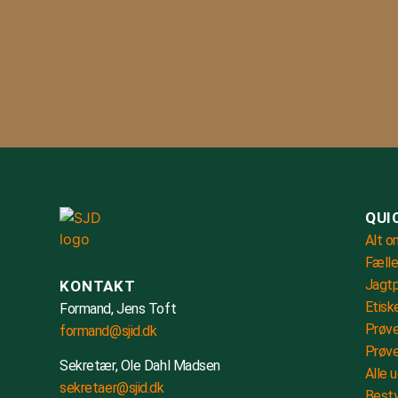
QUI
Alt o
Fælle
Jagtp
KONTAKT
Etisk
Formand, Jens Toft
Prøve
formand@sjid.dk
Prøve
Sekretær, Ole Dahl Madsen
Alle 
sekretaer@sjid.dk
Besty