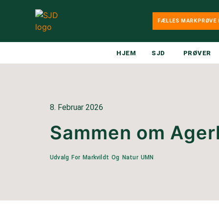
FÆLLES MARKPRØVE 
HJEM
SJD
PRØVER
8. Februar 2026
Sammen om Ager
KATEGORI:
Udvalg for markvildt og natur UMN
Udvalg For Markvildt Og Natur UMN