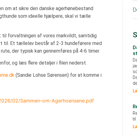
n om at sikre den danske agerhønebestand
D
thunde som ideelle hjælpere, skal vi tælle
S
 til forvaltningen af vores markvildt, samtidig
 til. Et tællelav består af 2-3 hundeførere med
D
 rute, der typisk kan gennemføres på 4-6 timer.
s
D
for, og læs flere detaljer i filen nederst.
ja
sc
rne.dk
(Sandie Lohse Sørensen) for at komme i
D
de
L
ds/2026/02/Sammen-om-Agerhoensene.pdf
R
Re
ti
L