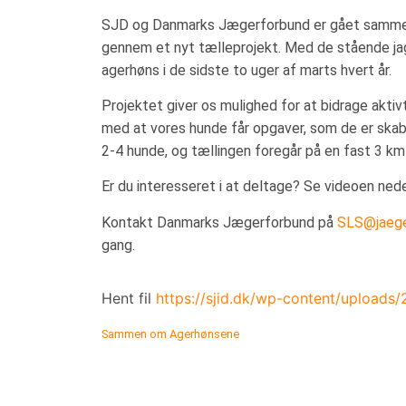
SJD og Danmarks Jægerforbund er gået samme
gennem et nyt tælleprojekt. Med de stående jag
agerhøns i de sidste to uger af marts hvert år.
Projektet giver os mulighed for at bidrage aktivt
med at vores hunde får opgaver, som de er skabt
2-4 hunde, og tællingen foregår på en fast 3 km
Er du interesseret i at deltage? Se videoen neden
Kontakt Danmarks Jægerforbund på
SLS@jaege
gang.
Hent fil
https://sjid.dk/wp-content/uploa
Sammen om Agerhønsene