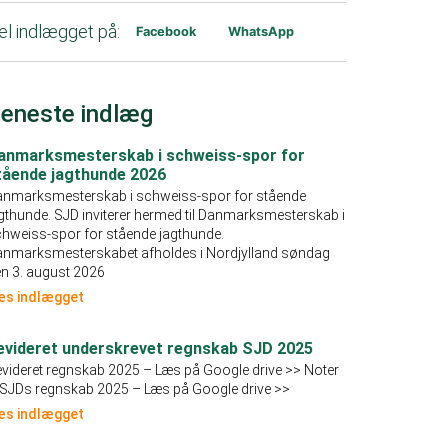
el indlægget på:
Facebook
WhatsApp
eneste indlæg
anmarksmesterskab i schweiss-spor for
tående jagthunde 2026
anmarksmesterskab i schweiss-spor for stående
gthunde. SJD inviterer hermed til Danmarksmesterskab i
hweiss-spor for stående jagthunde.
anmarksmesterskabet afholdes i Nordjylland søndag
n 3. august 2026
æs indlægget
evideret underskrevet regnskab SJD 2025
videret regnskab 2025 – Læs på Google drive >> Noter
l SJDs regnskab 2025 – Læs på Google drive >>
æs indlægget